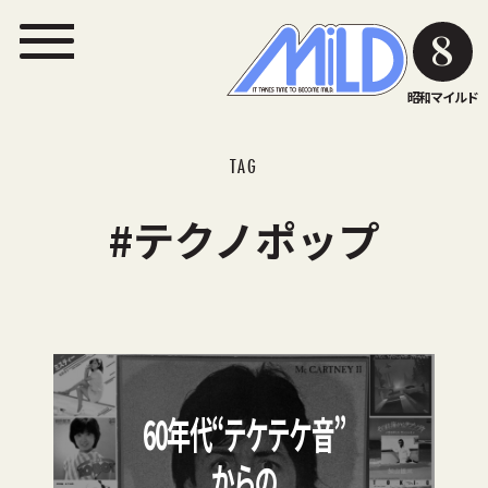
8
昭和マイルド
TAG
#テクノポップ
60年代“テケテケ音”
からの