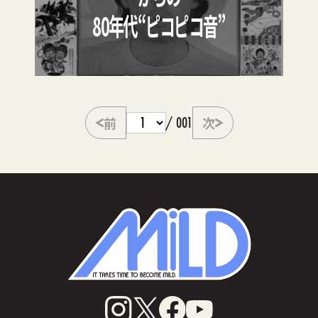
80年代“ピコピコ音”
前
/ 001
次