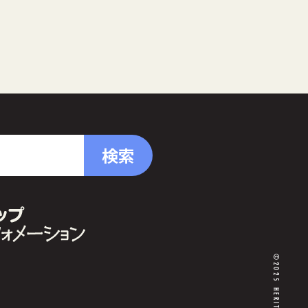
検索
©2025 HERITAGE,inc.