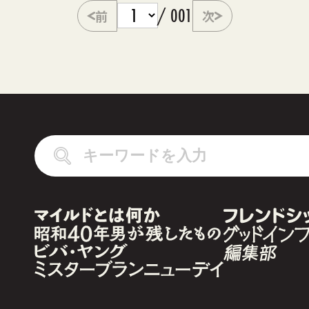
/ 001
前
次