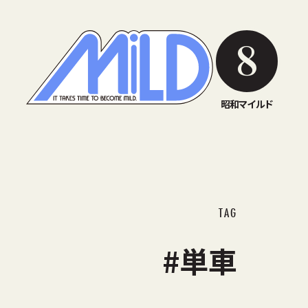
8
昭和マイルド
TAG
#単車