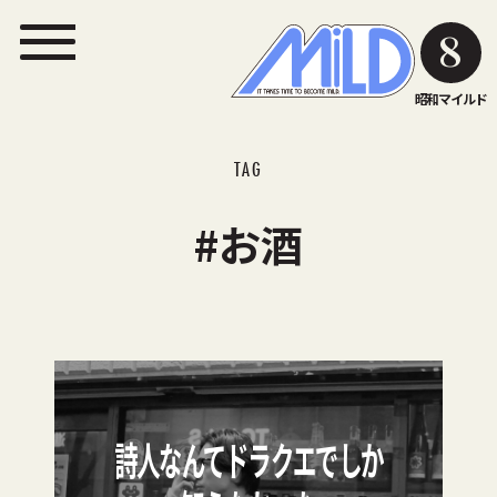
8
昭和マイルド
TAG
#お酒
詩人なんてドラクエでしか