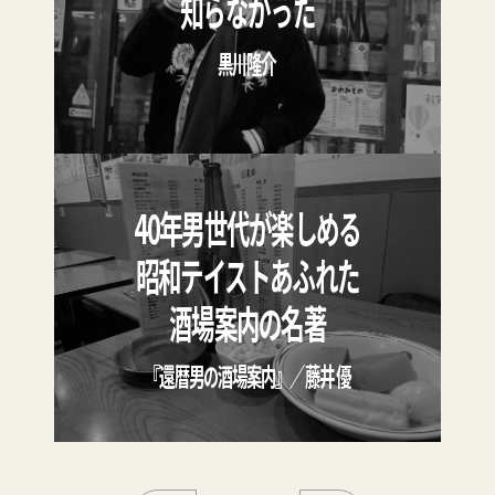
知らなかった
――黒川隆介
40年男世代が楽しめる
昭和テイストあふれた
酒場案内の名著
『還暦男の酒場案内』／藤井 優