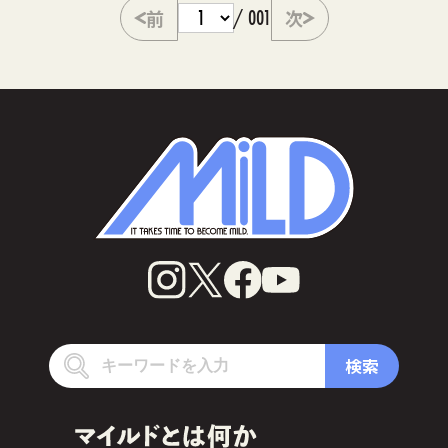
前
/ 001
次
検索