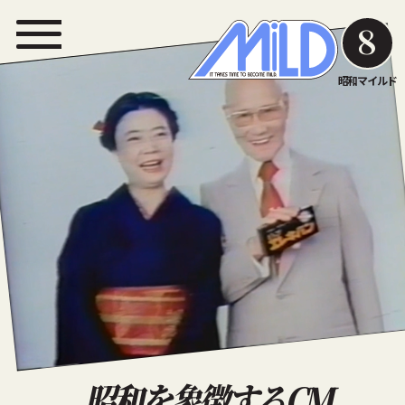
8
昭和マイルド
昭和を象徴するCM